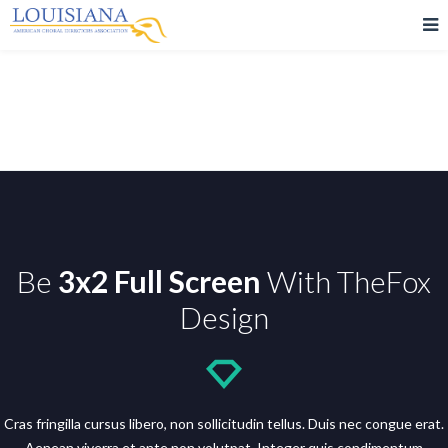
Portfolio Full Screen 3 Columns
Be
3x2 Full Screen
With TheFox
Design
Cras fringilla cursus libero, non sollicitudin tellus. Duis nec congue erat.
Aenean viverra et ante non volutpat. Integer quis condimentum