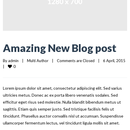
Amazing New Blog post
By 
admin
|
Multi Author
|
Comments are Closed
|
6 April, 2015    
0
|
Lorem ipsum dolor sit amet, consectetur adipiscing elit. Sed varius
ultricies metus. Donec ac ex porta libero venenatis sodales. Sed
efficitur eget risus sed molestie. Nulla blandit bibendum metus ut
sagittis. Etiam quis semper justo. Sed tristique facilisis felis ut
tincidunt. Phasellus auctor convallis nisl ut accumsan. Suspendisse
ullamcorper fermentum lectus, vel tincidunt ligula mollis sit amet.