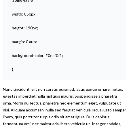
.some-style {
width: 850px;
height: 190px;
margin: 0 auto;
background-color: #0ecf0f1;
}
Nunc tincidunt, elit non cursus euismod, lacus augue ornare metus,
egestas imperdiet nulla nisl quis mauris. Suspendisse a pharetra
urna. Morbi dui lectus, pharetra nec elementum eget, vulputate ut
nisi. Aliquam accumsan, nulla sed feugiat vehicula, lacus justo semper
libero, quis porttitor turpis odio sit amet ligula. Duis dapibus
fermentum orci, nec malesuada libero vehicula ut. Integer sodales,