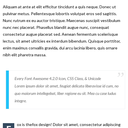
Aliquam at ante at elit efficitur tincidunt a quis neque. Donec ut
pulvinar metus. Pellentesque lobortis volutpat eros sed sagittis.
Nunc rutrum ex eu auctor tristique. Maecenas suscipit vestibulum
nunc nec placerat. Phasellus blandit augue nunc, consequat
consectetur augue placerat sed. Aenean fermentum scelerisque
lectus, sit amet ultricies ex interdum bibendum. Quisque porttitor,
enim maximus convallis gravida, dui arcu lacinia libero, quis ornare
nibh elit pharetra massa.
Every Font Awesome 4.2.0 Icon, CSS Class, & Unicode
Lorem ipsum dolor sit amet, feugiat delicata liberavisse id cum, no
quo maiorum intellegebat, liber regione eu sit. Mea cu case ludus
integre.
ox is thefox design! Dolor sit amet, consectetur adipiscing