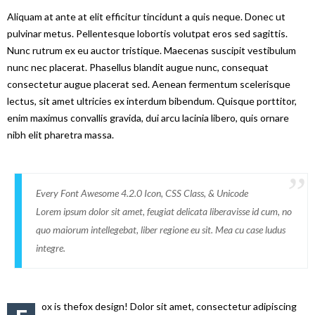
Aliquam at ante at elit efficitur tincidunt a quis neque. Donec ut
pulvinar metus. Pellentesque lobortis volutpat eros sed sagittis.
Nunc rutrum ex eu auctor tristique. Maecenas suscipit vestibulum
nunc nec placerat. Phasellus blandit augue nunc, consequat
consectetur augue placerat sed. Aenean fermentum scelerisque
lectus, sit amet ultricies ex interdum bibendum. Quisque porttitor,
enim maximus convallis gravida, dui arcu lacinia libero, quis ornare
nibh elit pharetra massa.
Every Font Awesome 4.2.0 Icon, CSS Class, & Unicode
Lorem ipsum dolor sit amet, feugiat delicata liberavisse id cum, no
quo maiorum intellegebat, liber regione eu sit. Mea cu case ludus
integre.
ox is thefox design! Dolor sit amet, consectetur adipiscing