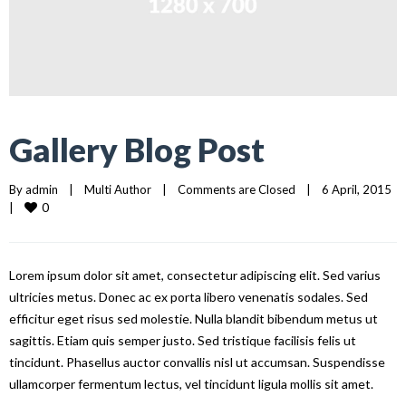
Gallery Blog Post
By 
admin
|
Multi Author
|
Comments are Closed
|
6 April, 2015    
0
|
Lorem ipsum dolor sit amet, consectetur adipiscing elit. Sed varius
ultricies metus. Donec ac ex porta libero venenatis sodales. Sed
efficitur eget risus sed molestie. Nulla blandit bibendum metus ut
sagittis. Etiam quis semper justo. Sed tristique facilisis felis ut
tincidunt. Phasellus auctor convallis nisl ut accumsan. Suspendisse
ullamcorper fermentum lectus, vel tincidunt ligula mollis sit amet.