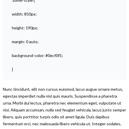
.some-style {
width: 850px;
height: 190px;
margin: 0 auto;
background-color: #0ecf0f1;
}
Nunc tincidunt, elit non cursus euismod, lacus augue ornare metus,
egestas imperdiet nulla nisl quis mauris. Suspendisse a pharetra
urna. Morbi dui lectus, pharetra nec elementum eget, vulputate ut
nisi. Aliquam accumsan, nulla sed feugiat vehicula, lacus justo semper
libero, quis porttitor turpis odio sit amet ligula. Duis dapibus
fermentum orci, nec malesuada libero vehicula ut. Integer sodales,